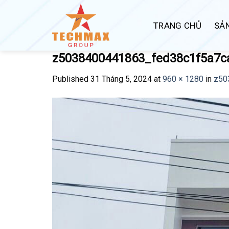
Skip
to
TRANG CHỦ
SẢ
content
z5038400441863_fed38c1f5a7c
Published
31 Tháng 5, 2024
at
960 × 1280
in
z50