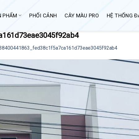
N PHẨM
PHỐI CẢNH
CÂY MÀU PRO
HỆ THỐNG ĐẠ
a161d73eae3045f92ab4
38400441863_fed38c1f5a7ca161d73eae3045f92ab4