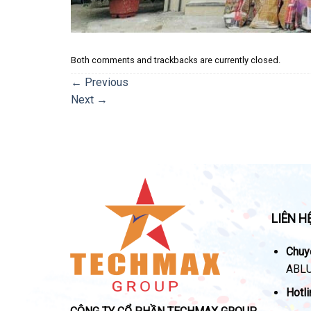
Both comments and trackbacks are currently closed.
←
Previous
Next
→
LIÊN H
Chuy
ABLU
Hotli