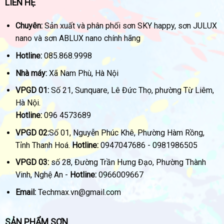
LIÊN HỆ
Chuyên:
Sản xuất và phân phối sơn SKY happy, sơn JULUX
nano và sơn ABLUX nano chính hãng
Hotline:
085.868.9998
Nhà máy:
Xã Nam Phù, Hà Nội
VPGD 01:
Số 21, Sunquare, Lê Đức Thọ, phường Từ Liêm,
Hà Nội.
Hotline:
096 4573689
VPGD 02:
Số 01, Nguyễn Phúc Khê, Phường Hàm Rồng,
Tỉnh Thanh Hoá.
Hotline:
0947047686 - 0981986505
VPGD 03:
số 28, Đường Trần Hưng Đạo, Phường Thành
Vinh, Nghệ An -
Hotline:
0966009667
Email:
Techmax.vn@gmail.com
SẢN PHẨM SƠN