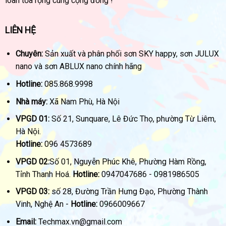
loan tỏa rộng cùng cộng đồng !
LIÊN HỆ
Chuyên:
Sản xuất và phân phối sơn SKY happy, sơn JULUX
nano và sơn ABLUX nano chính hãng
Hotline:
085.868.9998
Nhà máy:
Xã Nam Phù, Hà Nội
VPGD 01:
Số 21, Sunquare, Lê Đức Thọ, phường Từ Liêm,
Hà Nội.
Hotline:
096 4573689
VPGD 02:
Số 01, Nguyễn Phúc Khê, Phường Hàm Rồng,
Tỉnh Thanh Hoá.
Hotline:
0947047686 - 0981986505
VPGD 03:
số 28, Đường Trần Hưng Đạo, Phường Thành
Vinh, Nghệ An -
Hotline:
0966009667
Email:
Techmax.vn@gmail.com