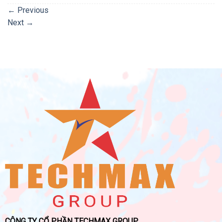
←
Previous
Next
→
CÔNG TY CỔ PHẦN TECHMAX GROUP