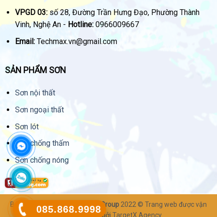
VPGD 03:
số 28, Đường Trần Hưng Đạo, Phường Thành
Vinh, Nghệ An -
Hotline:
0966009667
Email:
Techmax.vn@gmail.com
SẢN PHẨM SƠN
Sơn nội thất
Sơn ngoại thất
Sơn lót
Sơn chống thấm
Sơn chống nóng
Bản quyền thuộc về
Techmax Group
2022 © Trang web được vận
085.868.9998
hành & quản lý bởi
TargetX Agency