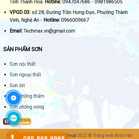
Tỉnh Thanh Hoá.
Hotline:
0947047686 - 0981986505
VPGD 03:
số 28, Đường Trần Hưng Đạo, Phường Thành
Vinh, Nghệ An -
Hotline:
0966009667
Email:
Techmax.vn@gmail.com
SẢN PHẨM SƠN
Sơn nội thất
Sơn ngoại thất
Sơn lót
Sơn chống thấm
Sơn chống nóng
Bản quyền thuộc về
Techmax Group
2022 © Trang web được vận
085.868.9998