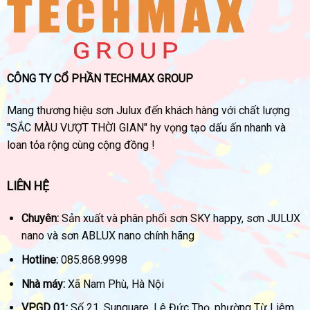
CÔNG TY CỔ PHẦN TECHMAX GROUP
Mang thương hiệu sơn Julux đến khách hàng với chất lượng
"SẮC MÀU VƯỢT THỜI GIAN" hy vọng tạo dấu ấn nhanh và
loan tỏa rộng cùng cộng đồng !
LIÊN HỆ
Chuyên:
Sản xuất và phân phối sơn SKY happy, sơn JULUX
nano và sơn ABLUX nano chính hãng
Hotline:
085.868.9998
Nhà máy:
Xã Nam Phù, Hà Nội
VPGD 01:
Số 21, Sunquare, Lê Đức Thọ, phường Từ Liêm,