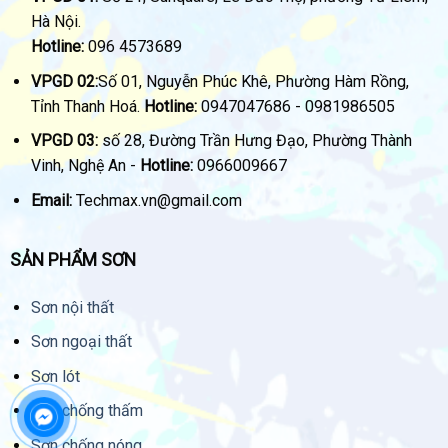
Hà Nội.
Hotline:
096 4573689
VPGD 02:
Số 01, Nguyễn Phúc Khê, Phường Hàm Rồng,
Tỉnh Thanh Hoá.
Hotline:
0947047686 - 0981986505
VPGD 03:
số 28, Đường Trần Hưng Đạo, Phường Thành
Vinh, Nghệ An -
Hotline:
0966009667
Email:
Techmax.vn@gmail.com
SẢN PHẨM SƠN
Sơn nội thất
Sơn ngoại thất
Sơn lót
Sơn chống thấm
Sơn chống nóng