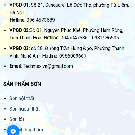
VPGD 01:
Số 21, Sunquare, Lê Đức Thọ, phường Từ Liêm,
Hà Nội.
Hotline:
096 4573689
VPGD 02:
Số 01, Nguyễn Phúc Khê, Phường Hàm Rồng,
Tỉnh Thanh Hoá.
Hotline:
0947047686 - 0981986505
VPGD 03:
số 28, Đường Trần Hưng Đạo, Phường Thành
Vinh, Nghệ An -
Hotline:
0966009667
Email:
Techmax.vn@gmail.com
SẢN PHẨM SƠN
Sơn nội thất
Sơn ngoại thất
Sơn lót
Sơn chống thấm