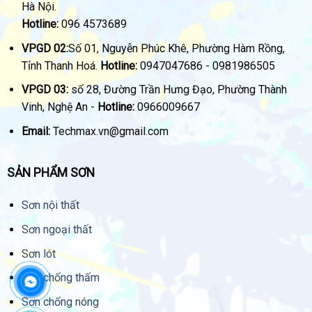
Hà Nội.
Hotline:
096 4573689
VPGD 02:
Số 01, Nguyễn Phúc Khê, Phường Hàm Rồng,
Tỉnh Thanh Hoá.
Hotline:
0947047686 - 0981986505
VPGD 03:
số 28, Đường Trần Hưng Đạo, Phường Thành
Vinh, Nghệ An -
Hotline:
0966009667
Email:
Techmax.vn@gmail.com
SẢN PHẨM SƠN
Sơn nội thất
Sơn ngoại thất
Sơn lót
Sơn chống thấm
Sơn chống nóng