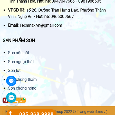
Tỉnh Thanh Hoá.
Hotline:
0947047686 - 0981986505
VPGD 03:
số 28, Đường Trần Hưng Đạo, Phường Thành
Vinh, Nghệ An -
Hotline:
0966009667
Email:
Techmax.vn@gmail.com
SẢN PHẨM SƠN
Sơn nội thất
Sơn ngoại thất
Sơn lót
Sơn chống thấm
Sơn chống nóng
Bản quyền thuộc về
Techmax Group
2022 © Trang web được vận
085.868.9998