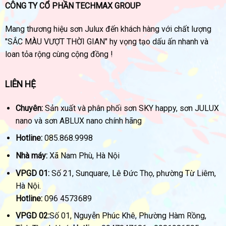
CÔNG TY CỔ PHẦN TECHMAX GROUP
Mang thương hiệu sơn Julux đến khách hàng với chất lượng
"SẮC MÀU VƯỢT THỜI GIAN" hy vọng tạo dấu ấn nhanh và
loan tỏa rộng cùng cộng đồng !
LIÊN HỆ
Chuyên:
Sản xuất và phân phối sơn SKY happy, sơn JULUX
nano và sơn ABLUX nano chính hãng
Hotline:
085.868.9998
Nhà máy:
Xã Nam Phù, Hà Nội
VPGD 01:
Số 21, Sunquare, Lê Đức Thọ, phường Từ Liêm,
Hà Nội.
Hotline:
096 4573689
VPGD 02:
Số 01, Nguyễn Phúc Khê, Phường Hàm Rồng,