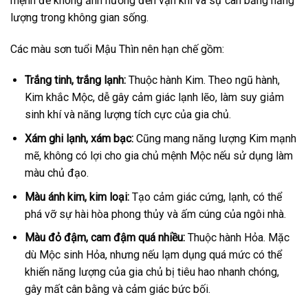
mệnh để không ảnh hưởng đến vận khí và sự cân bằng năng
lượng trong không gian sống.
Các màu sơn tuổi Mậu Thìn nên hạn chế gồm:
Trắng tinh, trắng lạnh:
Thuộc hành Kim. Theo ngũ hành,
Kim khắc Mộc, dễ gây cảm giác lạnh lẽo, làm suy giảm
sinh khí và năng lượng tích cực của gia chủ.
Xám ghi lạnh, xám bạc:
Cũng mang năng lượng Kim mạnh
mẽ, không có lợi cho gia chủ mệnh Mộc nếu sử dụng làm
màu chủ đạo.
Màu ánh kim, kim loại:
Tạo cảm giác cứng, lạnh, có thể
phá vỡ sự hài hòa phong thủy và ấm cúng của ngôi nhà.
Màu đỏ đậm, cam đậm quá nhiều:
Thuộc hành Hỏa. Mặc
dù Mộc sinh Hỏa, nhưng nếu lạm dụng quá mức có thể
khiến năng lượng của gia chủ bị tiêu hao nhanh chóng,
gây mất cân bằng và cảm giác bức bối.