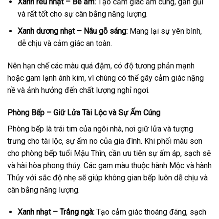
Xanh rêu nhạt – Be ấm:
Tạo cảm giác ấm cúng, gần gũi
và rất tốt cho sự cân bằng năng lượng.
Xanh dương nhạt – Nâu gỗ sáng:
Mang lại sự yên bình,
dễ chịu và cảm giác an toàn.
Nên hạn chế các màu quá đậm, có độ tương phản mạnh
hoặc gam lạnh ánh kim, vì chúng có thể gây cảm giác nặng
nề và ảnh hưởng đến chất lượng nghỉ ngơi.
Phòng Bếp – Giữ Lửa Tài Lộc và Sự Ấm Cúng
Phòng bếp là trái tim của ngôi nhà, nơi giữ lửa và tượng
trưng cho tài lộc, sự ấm no của gia đình. Khi phối màu sơn
cho phòng bếp tuổi Mậu Thìn, cần ưu tiên sự ấm áp, sạch sẽ
và hài hòa phong thủy. Các gam màu thuộc hành Mộc và hành
Thủy với sắc độ nhẹ sẽ giúp không gian bếp luôn dễ chịu và
cân bằng năng lượng.
Xanh nhạt – Trắng ngà:
Tạo cảm giác thoáng đãng, sạch