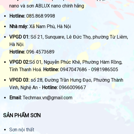
nano và sơn ABLUX nano chính hãng
Hotline:
085.868.9998
Nhà máy:
Xã Nam Phù, Hà Nội
VPGD 01:
Số 21, Sunquare, Lê Đức Thọ, phường Từ Liêm,
Hà Nội.
Hotline:
096 4573689
VPGD 02:
Số 01, Nguyễn Phúc Khê, Phường Hàm Rồng,
Tỉnh Thanh Hoá.
Hotline:
0947047686 - 0981986505
VPGD 03:
số 28, Đường Trần Hưng Đạo, Phường Thành
Vinh, Nghệ An -
Hotline:
0966009667
Email:
Techmax.vn@gmail.com
SẢN PHẨM SƠN
Sơn nội thất