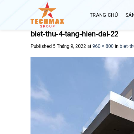
Skip
to
TRANG CHỦ
SẢ
content
biet-thu-4-tang-hien-dai-22
Published
5 Tháng 9, 2022
at
960 × 800
in
biet-t