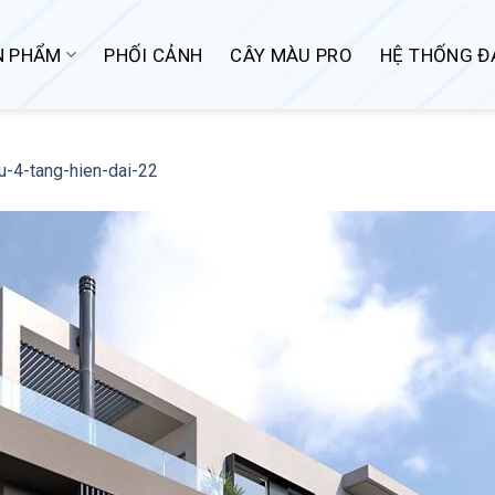
N PHẨM
PHỐI CẢNH
CÂY MÀU PRO
HỆ THỐNG ĐẠ
hu-4-tang-hien-dai-22