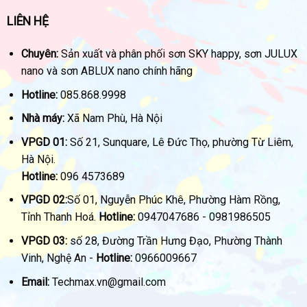
LIÊN HỆ
Chuyên:
Sản xuất và phân phối sơn SKY happy, sơn JULUX
nano và sơn ABLUX nano chính hãng
Hotline:
085.868.9998
Nhà máy:
Xã Nam Phù, Hà Nội
VPGD 01:
Số 21, Sunquare, Lê Đức Thọ, phường Từ Liêm,
Hà Nội.
Hotline:
096 4573689
VPGD 02:
Số 01, Nguyễn Phúc Khê, Phường Hàm Rồng,
Tỉnh Thanh Hoá.
Hotline:
0947047686 - 0981986505
VPGD 03:
số 28, Đường Trần Hưng Đạo, Phường Thành
Vinh, Nghệ An -
Hotline:
0966009667
Email:
Techmax.vn@gmail.com