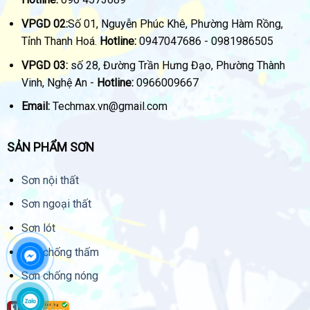
VPGD 02:
Số 01, Nguyễn Phúc Khê, Phường Hàm Rồng,
Tỉnh Thanh Hoá.
Hotline:
0947047686 - 0981986505
VPGD 03:
số 28, Đường Trần Hưng Đạo, Phường Thành
Vinh, Nghệ An -
Hotline:
0966009667
Email:
Techmax.vn@gmail.com
SẢN PHẨM SƠN
Sơn nội thất
Sơn ngoại thất
Sơn lót
Sơn chống thấm
Sơn chống nóng