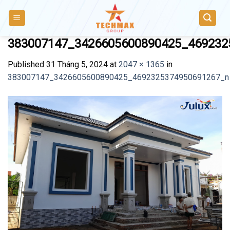
Skip
to
content
383007147_3426605600890425_469232
Published
31 Tháng 5, 2024
at
2047 × 1365
in
383007147_3426605600890425_4692325374950691267_n