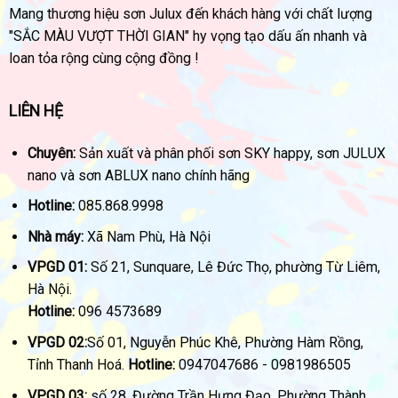
Mang thương hiệu sơn Julux đến khách hàng với chất lượng
"SẮC MÀU VƯỢT THỜI GIAN" hy vọng tạo dấu ấn nhanh và
loan tỏa rộng cùng cộng đồng !
LIÊN HỆ
Chuyên:
Sản xuất và phân phối sơn SKY happy, sơn JULUX
nano và sơn ABLUX nano chính hãng
Hotline:
085.868.9998
Nhà máy:
Xã Nam Phù, Hà Nội
VPGD 01:
Số 21, Sunquare, Lê Đức Thọ, phường Từ Liêm,
Hà Nội.
Hotline:
096 4573689
VPGD 02:
Số 01, Nguyễn Phúc Khê, Phường Hàm Rồng,
Tỉnh Thanh Hoá.
Hotline:
0947047686 - 0981986505
VPGD 03:
số 28, Đường Trần Hưng Đạo, Phường Thành