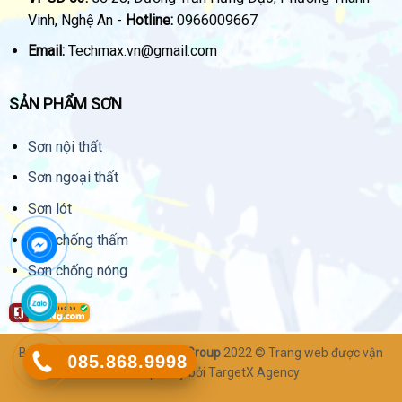
Vinh, Nghệ An -
Hotline:
0966009667
Email:
Techmax.vn@gmail.com
SẢN PHẨM SƠN
Sơn nội thất
Sơn ngoại thất
Sơn lót
Sơn chống thấm
Sơn chống nóng
Bản quyền thuộc về
Techmax Group
2022 © Trang web được vận
085.868.9998
hành & quản lý bởi
TargetX Agency