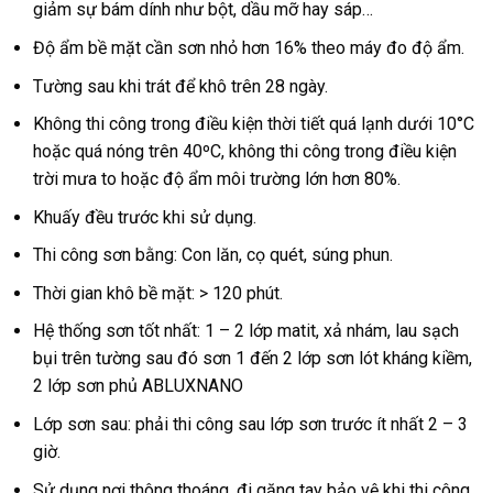
giảm sự bám dính như bột, dầu mỡ hay sáp…
Độ ẩm bề mặt cần sơn nhỏ hơn 16% theo máy đo độ ẩm.
Tường sau khi trát để khô trên 28 ngày.
Không thi công trong điều kiện thời tiết quá lạnh dưới 10°C
hoặc quá nóng trên 40ºC, không thi công trong điều kiện
trời mưa to hoặc độ ẩm môi trường lớn hơn 80%.
Khuấy đều trước khi sử dụng.
Thi công sơn bằng: Con lăn, cọ quét, súng phun.
Thời gian khô bề mặt: > 120 phút.
Hệ thống sơn tốt nhất: 1 – 2 lớp matit, xả nhám, lau sạch
bụi trên tường sau đó sơn 1 đến 2 lớp sơn lót kháng kiềm,
2 lớp sơn phủ ABLUXNANO
Lớp sơn sau: phải thi công sau lớp sơn trước ít nhất 2 – 3
giờ.
Sử dụng nơi thông thoáng, đi găng tay bảo vệ khi thi công.