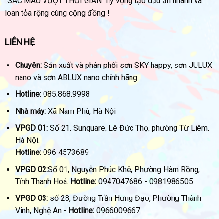
"SẮC MÀU VƯỢT THỜI GIAN" hy vọng tạo dấu ấn nhanh và
loan tỏa rộng cùng cộng đồng !
LIÊN HỆ
Chuyên:
Sản xuất và phân phối sơn SKY happy, sơn JULUX
nano và sơn ABLUX nano chính hãng
Hotline:
085.868.9998
Nhà máy:
Xã Nam Phù, Hà Nội
VPGD 01:
Số 21, Sunquare, Lê Đức Thọ, phường Từ Liêm,
Hà Nội.
Hotline:
096 4573689
VPGD 02:
Số 01, Nguyễn Phúc Khê, Phường Hàm Rồng,
Tỉnh Thanh Hoá.
Hotline:
0947047686 - 0981986505
VPGD 03:
số 28, Đường Trần Hưng Đạo, Phường Thành
Vinh, Nghệ An -
Hotline:
0966009667