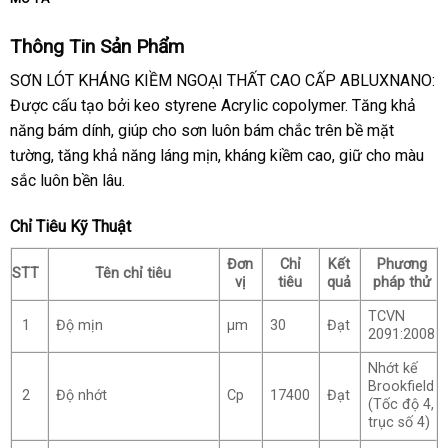
Thông Tin Sản Phẩm
SƠN LÓT KHÁNG KIỀM NGOẠI THẤT CAO CẤP ABLUXNANO:
Được cấu tạo bởi keo styrene Acrylic copolymer. Tăng khả
năng bám dính, giúp cho sơn luôn bám chắc trên bề mặt
tường, tăng khả năng láng mịn, kháng kiềm cao, giữ cho màu
sắc luôn bền lâu.
Chỉ Tiêu Kỹ Thuật
Đơn
Chỉ
Kết
Phương
STT
Tên chỉ tiêu
vị
tiêu
quả
pháp thử
TCVN
1
Độ mịn
μm
30
Đạt
2091:2008
Nhớt kế
Brookfield
2
Độ nhớt
Cp
17400
Đạt
(Tốc độ 4,
trục số 4)