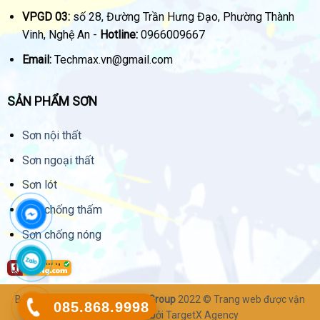
VPGD 03:
số 28, Đường Trần Hưng Đạo, Phường Thành
Vinh, Nghệ An -
Hotline:
0966009667
Email:
Techmax.vn@gmail.com
SẢN PHẨM SƠN
Sơn nội thất
Sơn ngoại thất
Sơn lót
Sơn chống thấm
Sơn chống nóng
Bản quyền thuộc về
Techmax Group
2022 © Trang web được vận
085.868.9998
hành & quản lý bởi
TargetX Agency