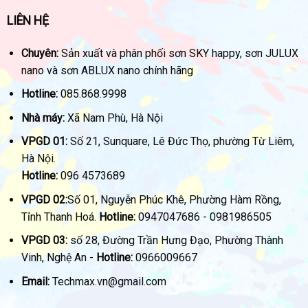
LIÊN HỆ
Chuyên:
Sản xuất và phân phối sơn SKY happy, sơn JULUX
nano và sơn ABLUX nano chính hãng
Hotline:
085.868.9998
Nhà máy:
Xã Nam Phù, Hà Nội
VPGD 01:
Số 21, Sunquare, Lê Đức Thọ, phường Từ Liêm,
Hà Nội.
Hotline:
096 4573689
VPGD 02:
Số 01, Nguyễn Phúc Khê, Phường Hàm Rồng,
Tỉnh Thanh Hoá.
Hotline:
0947047686 - 0981986505
VPGD 03:
số 28, Đường Trần Hưng Đạo, Phường Thành
Vinh, Nghệ An -
Hotline:
0966009667
Email:
Techmax.vn@gmail.com