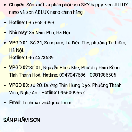
Chuyên:
Sản xuất và phân phối sơn SKY happy, sơn JULUX
nano và sơn ABLUX nano chính hãng
Hotline:
085.868.9998
Nhà máy:
Xã Nam Phù, Hà Nội
VPGD 01:
Số 21, Sunquare, Lê Đức Thọ, phường Từ Liêm,
Hà Nội.
Hotline:
096 4573689
VPGD 02:
Số 01, Nguyễn Phúc Khê, Phường Hàm Rồng,
Tỉnh Thanh Hoá.
Hotline:
0947047686 - 0981986505
VPGD 03:
số 28, Đường Trần Hưng Đạo, Phường Thành
Vinh, Nghệ An -
Hotline:
0966009667
Email:
Techmax.vn@gmail.com
SẢN PHẨM SƠN