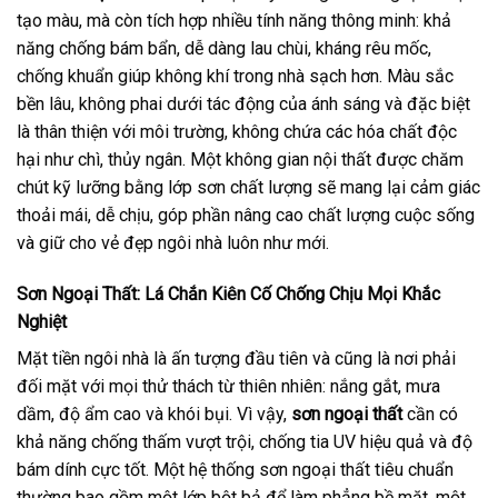
tạo màu, mà còn tích hợp nhiều tính năng thông minh: khả
năng chống bám bẩn, dễ dàng lau chùi, kháng rêu mốc,
chống khuẩn giúp không khí trong nhà sạch hơn. Màu sắc
bền lâu, không phai dưới tác động của ánh sáng và đặc biệt
là thân thiện với môi trường, không chứa các hóa chất độc
hại như chì, thủy ngân. Một không gian nội thất được chăm
chút kỹ lưỡng bằng lớp sơn chất lượng sẽ mang lại cảm giác
thoải mái, dễ chịu, góp phần nâng cao chất lượng cuộc sống
và giữ cho vẻ đẹp ngôi nhà luôn như mới.
Sơn Ngoại Thất: Lá Chắn Kiên Cố Chống Chịu Mọi Khắc
Nghiệt
Mặt tiền ngôi nhà là ấn tượng đầu tiên và cũng là nơi phải
đối mặt với mọi thử thách từ thiên nhiên: nắng gắt, mưa
dầm, độ ẩm cao và khói bụi. Vì vậy,
sơn ngoại thất
cần có
khả năng chống thấm vượt trội, chống tia UV hiệu quả và độ
bám dính cực tốt. Một hệ thống sơn ngoại thất tiêu chuẩn
thường bao gồm một lớp bột bả để làm phẳng bề mặt, một