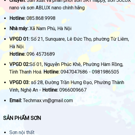
Chuyên:
Sản xuất và phân phối sơn SKY happy, sơn JULUX
nano và sơn ABLUX nano chính hãng
Hotline:
085.868.9998
Nhà máy:
Xã Nam Phù, Hà Nội
VPGD 01:
Số 21, Sunquare, Lê Đức Thọ, phường Từ Liêm,
Hà Nội.
Hotline:
096 4573689
VPGD 02:
Số 01, Nguyễn Phúc Khê, Phường Hàm Rồng,
Tỉnh Thanh Hoá.
Hotline:
0947047686 - 0981986505
VPGD 03:
số 28, Đường Trần Hưng Đạo, Phường Thành
Vinh, Nghệ An -
Hotline:
0966009667
Email:
Techmax.vn@gmail.com
SẢN PHẨM SƠN
Sơn nội thất