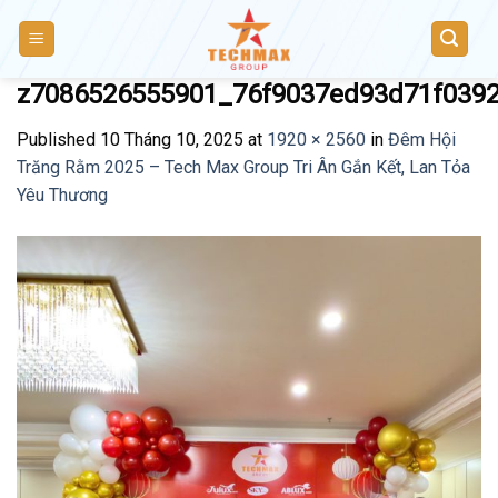
Skip
to
content
z7086526555901_76f9037ed93d71f039
Published
10 Tháng 10, 2025
at
1920 × 2560
in
Đêm Hội
Trăng Rằm 2025 – Tech Max Group Tri Ân Gắn Kết, Lan Tỏa
Yêu Thương