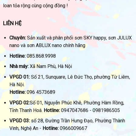
loan tỏa rộng cùng cộng đồng !
LIÊN HỆ
Chuyên:
Sản xuất và phân phối sơn SKY happy, sơn JULUX
nano và sơn ABLUX nano chính hãng
Hotline:
085.868.9998
Nhà máy:
Xã Nam Phù, Hà Nội
VPGD 01:
Số 21, Sunquare, Lê Đức Thọ, phường Từ Liêm,
Hà Nội.
Hotline:
096 4573689
VPGD 02:
Số 01, Nguyễn Phúc Khê, Phường Hàm Rồng,
Tỉnh Thanh Hoá.
Hotline:
0947047686 - 0981986505
VPGD 03:
số 28, Đường Trần Hưng Đạo, Phường Thành
Vinh, Nghệ An -
Hotline:
0966009667