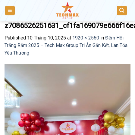
Skip
to
content
z7086526251631_cf1fa169079e666f16
Published
10 Tháng 10, 2025
at
1920 × 2560
in
Đêm Hội
Trăng Rằm 2025 – Tech Max Group Tri Ân Gắn Kết, Lan Tỏa
Yêu Thương