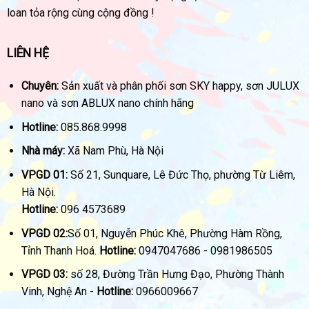
loan tỏa rộng cùng cộng đồng !
LIÊN HỆ
Chuyên:
Sản xuất và phân phối sơn SKY happy, sơn JULUX
nano và sơn ABLUX nano chính hãng
Hotline:
085.868.9998
Nhà máy:
Xã Nam Phù, Hà Nội
VPGD 01:
Số 21, Sunquare, Lê Đức Thọ, phường Từ Liêm,
Hà Nội.
Hotline:
096 4573689
VPGD 02:
Số 01, Nguyễn Phúc Khê, Phường Hàm Rồng,
Tỉnh Thanh Hoá.
Hotline:
0947047686 - 0981986505
VPGD 03:
số 28, Đường Trần Hưng Đạo, Phường Thành
Vinh, Nghệ An -
Hotline:
0966009667