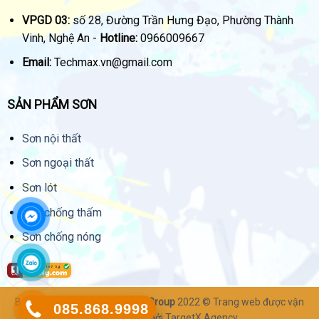
VPGD 03:
số 28, Đường Trần Hưng Đạo, Phường Thành
Vinh, Nghệ An -
Hotline:
0966009667
Email:
Techmax.vn@gmail.com
SẢN PHẨM SƠN
Sơn nội thất
Sơn ngoại thất
Sơn lót
Sơn chống thấm
Sơn chống nóng
Bản quyền thuộc về
Techmax Group
2022 © Trang web được vận
085.868.9998
hành & quản lý bởi
TargetX Agency