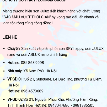
CÔNG TY CỔ PHẦN TECHMAX GROUP
Mang thương hiệu sơn Julux đến khách hàng với chất lượng
"SẮC MÀU VƯỢT THỜI GIAN" hy vọng tạo dấu ấn nhanh và
loan tỏa rộng cùng cộng đồng !
LIÊN HỆ
Chuyên:
Sản xuất và phân phối sơn SKY happy, sơn JULUX
nano và sơn ABLUX nano chính hãng
Hotline:
085.868.9998
Nhà máy:
Xã Nam Phù, Hà Nội
VPGD 01:
Số 21, Sunquare, Lê Đức Thọ, phường Từ Liêm,
Hà Nội.
Hotline:
096 4573689
VPGD 02:
Số 01, Nguyễn Phúc Khê, Phường Hàm Rồng,
Tỉnh Thanh Hoá.
Hotline:
0947047686 - 0981986505