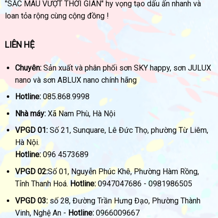
"SẮC MÀU VƯỢT THỜI GIAN" hy vọng tạo dấu ấn nhanh và
loan tỏa rộng cùng cộng đồng !
LIÊN HỆ
Chuyên:
Sản xuất và phân phối sơn SKY happy, sơn JULUX
nano và sơn ABLUX nano chính hãng
Hotline:
085.868.9998
Nhà máy:
Xã Nam Phù, Hà Nội
VPGD 01:
Số 21, Sunquare, Lê Đức Thọ, phường Từ Liêm,
Hà Nội.
Hotline:
096 4573689
VPGD 02:
Số 01, Nguyễn Phúc Khê, Phường Hàm Rồng,
Tỉnh Thanh Hoá.
Hotline:
0947047686 - 0981986505
VPGD 03:
số 28, Đường Trần Hưng Đạo, Phường Thành
Vinh, Nghệ An -
Hotline:
0966009667