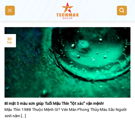
Skip
to
content
30
Th9
Bí mật 5 màu sơn giúp Tuổi Mậu Thìn “lột xác” vận mệnh!
Mậu Thìn 1988 Thuộc Mệnh Gì? Vén Màn Phong Thủy Màu Sắc Người
sinh năm [...]