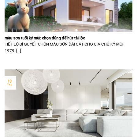
màu sơn tuổi kỷ mùi: chọn đúng để hút tài lộc
TIẾT LỘ BÍ QUYẾT CHỌN MÀU SƠN ĐẠI CÁT CHO GIA CHỦ KỶ MÙI
1979: [...]
13
Th1