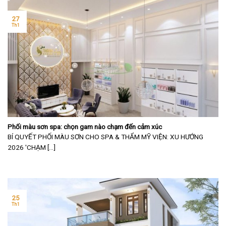
27
Th1
Phối màu sơn spa: chọn gam nào chạm đến cảm xúc
BÍ QUYẾT PHỐI MÀU SƠN CHO SPA & THẨM MỸ VIỆN: XU HƯỚNG
2026 'CHẠM [...]
25
Th1