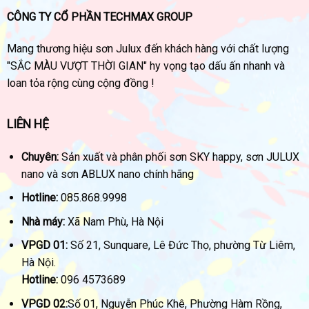
CÔNG TY CỔ PHẦN TECHMAX GROUP
Mang thương hiệu sơn Julux đến khách hàng với chất lượng
"SẮC MÀU VƯỢT THỜI GIAN" hy vọng tạo dấu ấn nhanh và
loan tỏa rộng cùng cộng đồng !
LIÊN HỆ
Chuyên:
Sản xuất và phân phối sơn SKY happy, sơn JULUX
nano và sơn ABLUX nano chính hãng
Hotline:
085.868.9998
Nhà máy:
Xã Nam Phù, Hà Nội
VPGD 01:
Số 21, Sunquare, Lê Đức Thọ, phường Từ Liêm,
Hà Nội.
Hotline:
096 4573689
VPGD 02:
Số 01, Nguyễn Phúc Khê, Phường Hàm Rồng,