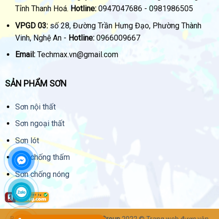
Tỉnh Thanh Hoá.
Hotline:
0947047686 - 0981986505
VPGD 03:
số 28, Đường Trần Hưng Đạo, Phường Thành
Vinh, Nghệ An -
Hotline:
0966009667
Email:
Techmax.vn@gmail.com
SẢN PHẨM SƠN
Sơn nội thất
Sơn ngoại thất
Sơn lót
Sơn chống thấm
Sơn chống nóng
Bản quyền thuộc về
Techmax Group
2022 © Trang web được vận