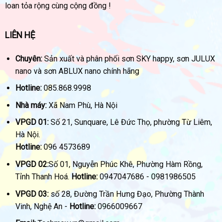
loan tỏa rộng cùng cộng đồng !
LIÊN HỆ
Chuyên:
Sản xuất và phân phối sơn SKY happy, sơn JULUX
nano và sơn ABLUX nano chính hãng
Hotline:
085.868.9998
Nhà máy:
Xã Nam Phù, Hà Nội
VPGD 01:
Số 21, Sunquare, Lê Đức Thọ, phường Từ Liêm,
Hà Nội.
Hotline:
096 4573689
VPGD 02:
Số 01, Nguyễn Phúc Khê, Phường Hàm Rồng,
Tỉnh Thanh Hoá.
Hotline:
0947047686 - 0981986505
VPGD 03:
số 28, Đường Trần Hưng Đạo, Phường Thành
Vinh, Nghệ An -
Hotline:
0966009667