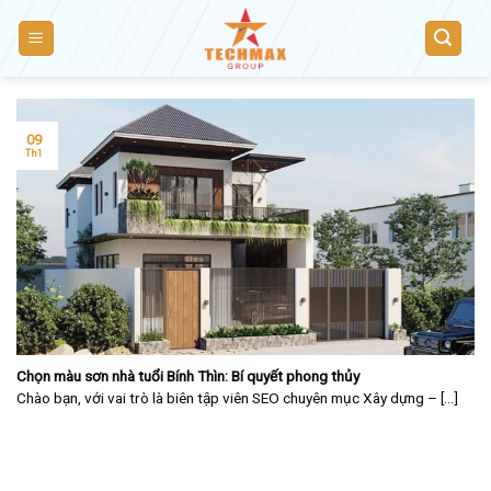
Skip
to
content
09
Th1
Chọn màu sơn nhà tuổi Bính Thìn: Bí quyết phong thủy
Chào bạn, với vai trò là biên tập viên SEO chuyên mục Xây dựng – [...]