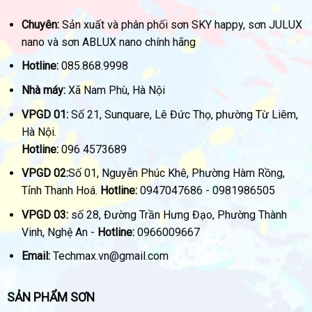
Chuyên:
Sản xuất và phân phối sơn SKY happy, sơn JULUX
nano và sơn ABLUX nano chính hãng
Hotline:
085.868.9998
Nhà máy:
Xã Nam Phù, Hà Nội
VPGD 01:
Số 21, Sunquare, Lê Đức Thọ, phường Từ Liêm,
Hà Nội.
Hotline:
096 4573689
VPGD 02:
Số 01, Nguyễn Phúc Khê, Phường Hàm Rồng,
Tỉnh Thanh Hoá.
Hotline:
0947047686 - 0981986505
VPGD 03:
số 28, Đường Trần Hưng Đạo, Phường Thành
Vinh, Nghệ An -
Hotline:
0966009667
Email:
Techmax.vn@gmail.com
SẢN PHẨM SƠN