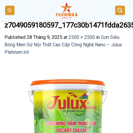
Skip
to
content
z7049059180597_177c30b1471fdda263
Published
28 Tháng 9, 2025
at
2500 × 2500
in
Sơn Siêu
Bóng Men Sứ Nội Thất Cao Cấp Công Nghệ Nano – Julux
Platinum.Int