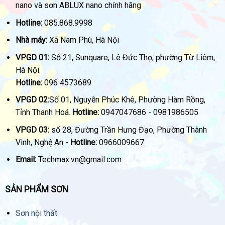
nano và sơn ABLUX nano chính hãng
Hotline:
085.868.9998
Nhà máy:
Xã Nam Phù, Hà Nội
VPGD 01:
Số 21, Sunquare, Lê Đức Thọ, phường Từ Liêm,
Hà Nội.
Hotline:
096 4573689
VPGD 02:
Số 01, Nguyễn Phúc Khê, Phường Hàm Rồng,
Tỉnh Thanh Hoá.
Hotline:
0947047686 - 0981986505
VPGD 03:
số 28, Đường Trần Hưng Đạo, Phường Thành
Vinh, Nghệ An -
Hotline:
0966009667
Email:
Techmax.vn@gmail.com
SẢN PHẨM SƠN
Sơn nội thất