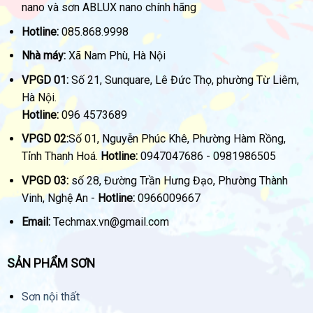
nano và sơn ABLUX nano chính hãng
Hotline:
085.868.9998
Nhà máy:
Xã Nam Phù, Hà Nội
VPGD 01:
Số 21, Sunquare, Lê Đức Thọ, phường Từ Liêm,
Hà Nội.
Hotline:
096 4573689
VPGD 02:
Số 01, Nguyễn Phúc Khê, Phường Hàm Rồng,
Tỉnh Thanh Hoá.
Hotline:
0947047686 - 0981986505
VPGD 03:
số 28, Đường Trần Hưng Đạo, Phường Thành
Vinh, Nghệ An -
Hotline:
0966009667
Email:
Techmax.vn@gmail.com
SẢN PHẨM SƠN
Sơn nội thất