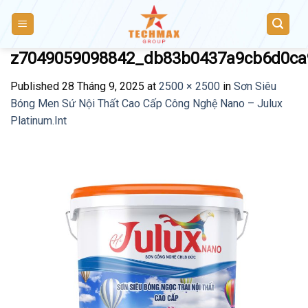
Skip
to
content
z7049059098842_db83b0437a9cb6d0ca
Published
28 Tháng 9, 2025
at
2500 × 2500
in
Sơn Siêu
Bóng Men Sứ Nội Thất Cao Cấp Công Nghệ Nano – Julux
Platinum.Int