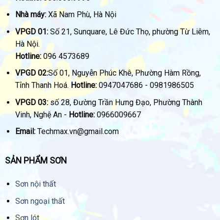
Nhà máy:
Xã Nam Phù, Hà Nội
VPGD 01:
Số 21, Sunquare, Lê Đức Thọ, phường Từ Liêm,
Hà Nội.
Hotline:
096 4573689
VPGD 02:
Số 01, Nguyễn Phúc Khê, Phường Hàm Rồng,
Tỉnh Thanh Hoá.
Hotline:
0947047686 - 0981986505
VPGD 03:
số 28, Đường Trần Hưng Đạo, Phường Thành
Vinh, Nghệ An -
Hotline:
0966009667
Email:
Techmax.vn@gmail.com
SẢN PHẨM SƠN
Sơn nội thất
Sơn ngoại thất
Sơn lót