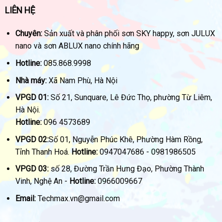
LIÊN HỆ
Chuyên:
Sản xuất và phân phối sơn SKY happy, sơn JULUX
nano và sơn ABLUX nano chính hãng
Hotline:
085.868.9998
Nhà máy:
Xã Nam Phù, Hà Nội
VPGD 01:
Số 21, Sunquare, Lê Đức Thọ, phường Từ Liêm,
Hà Nội.
Hotline:
096 4573689
VPGD 02:
Số 01, Nguyễn Phúc Khê, Phường Hàm Rồng,
Tỉnh Thanh Hoá.
Hotline:
0947047686 - 0981986505
VPGD 03:
số 28, Đường Trần Hưng Đạo, Phường Thành
Vinh, Nghệ An -
Hotline:
0966009667
Email:
Techmax.vn@gmail.com